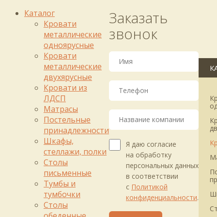
Каталог
Заказать
Кровати
звонок
металлические
одноярусные
Кровати
металлические
К
двухярусные
Кровати из
ЛДСП
К
о
Матрасы
Постельные
К
д
принадлежности
Шкафы,
К
Я даю согласие
стеллажи, полки
на обработку
М
Столы
персональных данных
П
письменные
в соответствии
п
Тумбы и
с
Политикой
тумбочки
Ш
конфиденциальности
.
Столы
С
обеденные