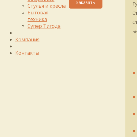
Т
Стулья и кресла
Бытовая
С
техника
Ст
Супер Тигода
Б
Компания
Контакты