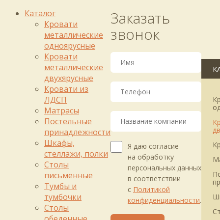
Каталог
Заказать
Кровати
звонок
металлические
одноярусные
Кровати
металлические
К
двухярусные
Кровати из
ЛДСП
К
о
Матрасы
Постельные
К
д
принадлежности
Шкафы,
К
Я даю согласие
стеллажи, полки
на обработку
М
Столы
персональных данных
П
письменные
в соответствии
п
Тумбы и
с
Политикой
тумбочки
Ш
конфиденциальности
.
Столы
С
обеденные