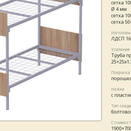
сетка 10
Ø 4 мм
сетка 1
сетка 5
Изголовь
ЛДСП 16
Усиление
Труба п
25×25х1.
Покраска
порошк
Ножки
с пласт
Тип соед
болтово
Стоимост
1900×70