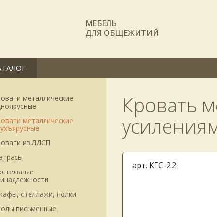
МЕБЕЛЬ
ДЛЯ ОБЩЕЖИТИЙ
АТАЛОГ
Кровать м
ровати металлические
дноярусные
усиления
ровати металлические
вухъярусные
ровати из ЛДСП
атрасы
арт. КГС-2.2
остельные
ринадлежности
кафы, стеллажи, полки
толы письменные