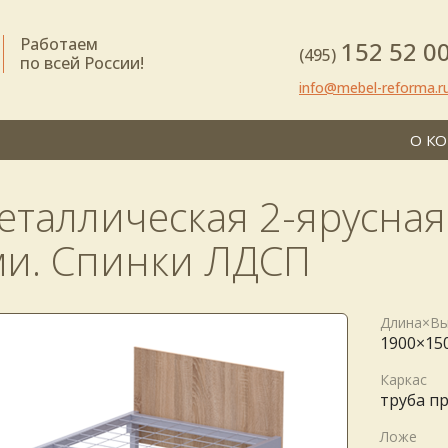
Работаем
152 52 0
(495)
по всей России!
info@mebel-reforma.r
О К
еталлическая 2-ярусная
ми. Спинки ЛДСП
Длина×Вы
1900×15
Каркас
труба п
Ложе