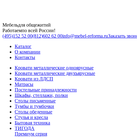
Мебель
для общежитий
Работаем
по всей России!
(495)
152 52 00
(812)
602 62 00
info@mebel-reforma.ru
Заказать звон
Каталог
О компании
Контакты
Кровати металлические одноярусные
Кровати металлические двухъярусные
Кровати из ЛДСП
Матрасы
Постельные принадлежности
Шкафы, стеллажи, полки
Столы письменные
Тумбы и тумбочки
Столы обеденные
Стулья и кресла
Бытовая техника
ТИГОДА
Премиум серия