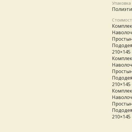
Упаковка
Полиэти
Стоимост
Комплек
Наволоч
Простын
Пододея
210×145
Комплек
Наволоч
Простын
Пододея
210×145
Комплек
Наволоч
Простын
Пододея
210×145