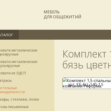
МЕБЕЛЬ
ДЛЯ ОБЩЕЖИТИЙ
АТАЛОГ
Комплект 
ровати металлические
дноярусные
бязь цветн
ровати металлические
вухъярусные
ровати из ЛДСП
атрасы
арт. КБ-БЦ-140-1.5
остельные
ринадлежности
кафы, стеллажи, полки
толы письменные