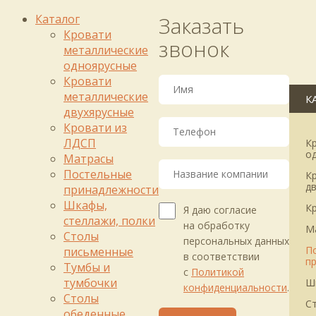
Каталог
Заказать
Кровати
звонок
металлические
одноярусные
Кровати
металлические
К
двухярусные
Кровати из
ЛДСП
К
о
Матрасы
Постельные
К
д
принадлежности
Шкафы,
К
Я даю согласие
стеллажи, полки
на обработку
М
Столы
персональных данных
П
письменные
в соответствии
п
Тумбы и
с
Политикой
тумбочки
Ш
конфиденциальности
.
Столы
С
обеденные