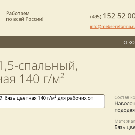
Работаем
152 52 0
(495)
по всей России!
info@mebel-reforma.r
О К
1,5-спальный,
ая 140 г/м²
Состав к
Наволоч
пододея
Материа
Бязь цве