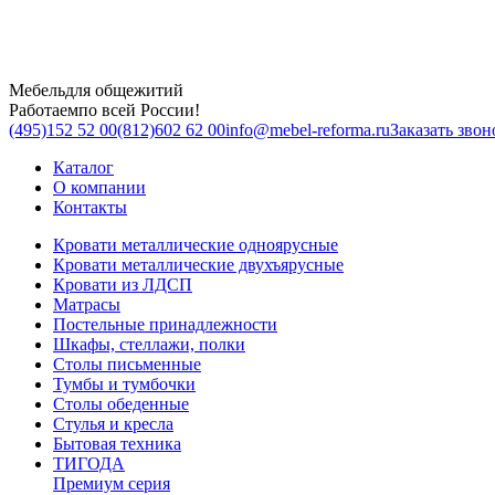
Мебель
для общежитий
Работаем
по всей России!
(495)
152 52 00
(812)
602 62 00
info@mebel-reforma.ru
Заказать звон
Каталог
О компании
Контакты
Кровати металлические одноярусные
Кровати металлические двухъярусные
Кровати из ЛДСП
Матрасы
Постельные принадлежности
Шкафы, стеллажи, полки
Столы письменные
Тумбы и тумбочки
Столы обеденные
Стулья и кресла
Бытовая техника
ТИГОДА
Премиум серия