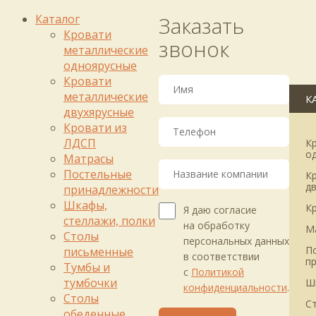
Каталог
Заказать
Кровати
звонок
металлические
одноярусные
Кровати
металлические
К
двухярусные
Кровати из
ЛДСП
К
о
Матрасы
Постельные
К
д
принадлежности
Шкафы,
К
Я даю согласие
стеллажи, полки
на обработку
М
Столы
персональных данных
П
письменные
в соответствии
п
Тумбы и
с
Политикой
тумбочки
Ш
конфиденциальности
.
Столы
С
обеденные