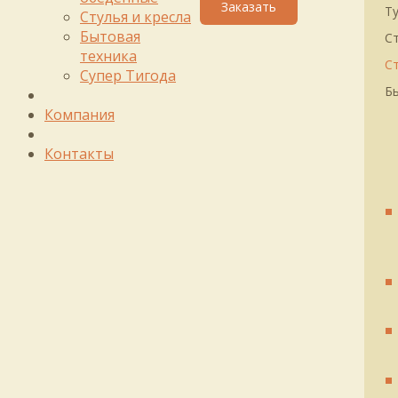
Т
Стулья и кресла
Бытовая
С
техника
Ст
Супер Тигода
Б
Компания
Контакты